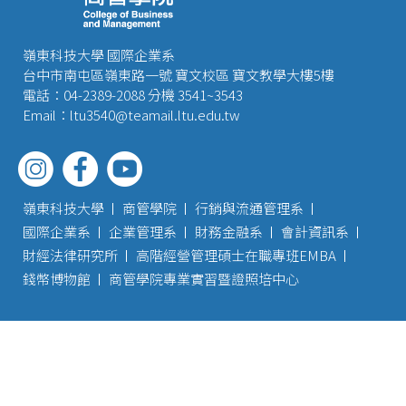
嶺東科技大學 國際企業系
台中市南屯區嶺東路一號 寶文校區 寶文教學大樓5樓
電話：04-2389-2088 分機 3541~3543
Email：ltu3540@teamail.ltu.edu.tw
嶺東科技大學
商管學院
行銷與流通管理系
國際企業系
企業管理系
財務金融系
會計資訊系
財經法律研究所
高階經營管理碩士在職專班EMBA
錢幣博物館
商管學院專業實習暨證照培中心