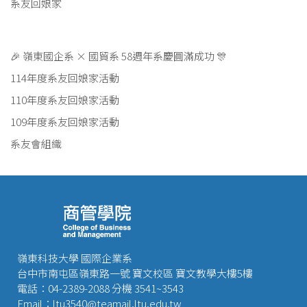
系友回娘家
🎉 嶺東國企系 × 國貿系 58週年系慶圓滿成功 🎊
114年度系友回娘家活動
110年度系友回娘家活動
109年度系友回娘家活動
系友會組織
嶺東科技大學 國際企業系
台中市南屯區嶺東路一號 寶文校區 寶文教學大樓5樓
電話：04-2389-2088 分機 3541~3543
Email：ltu3540@teamail.ltu.edu.tw