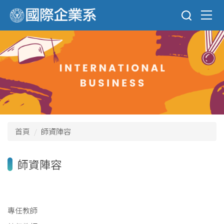
跳
到
主
要
內
容
區
首頁
師資陣容
師資陣容
專任教師