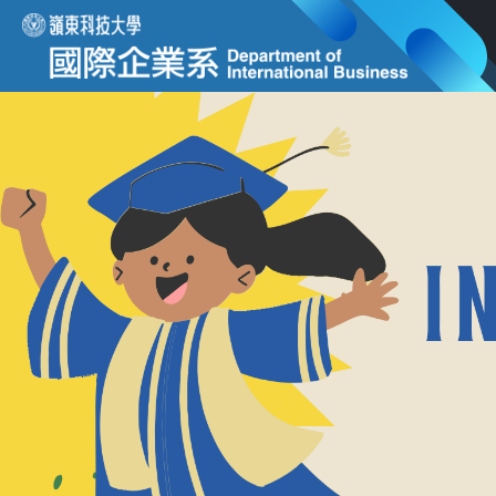
跳
到
主
要
內
容
區