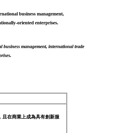
ternational business management,
tionally-oriented enterprises.
nal business management, international trade
prises.
，且在商業上成為具有創新服