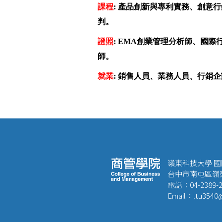
課程
:
產品創新與專利實務、創意行
判。
證照
: EMA
創業管理分析師、國際
師。
就業
: 銷售人員、業務人員、行銷
嶺東科技大學 
台中市南屯區嶺東
電話：04-2389-2
Email：ltu3540@