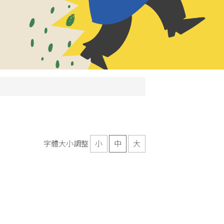
字體大小調整
小
中
大